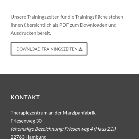
Unsere Trainingszeiten für die Trainingsfläche stehen
Ihnen übersichtlich als PDF zum Downloaden und
Ausdrucken bereit.
DOWNLOAD TRAININGSZEITEN
KONTAKT
Therapiezentrum an der Marzipanfabrik
Friesenweg 30
(ehemalige Bezeichnung: Friesenweg 4 (Haus 21))
22763 Hamburg