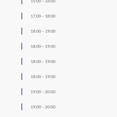
15:00
–
16:00
17:00
–
18:00
18:00
–
19:00
18:00
–
19:00
18:00
–
19:00
18:00
–
19:00
19:00
–
20:00
19:00
–
20:00