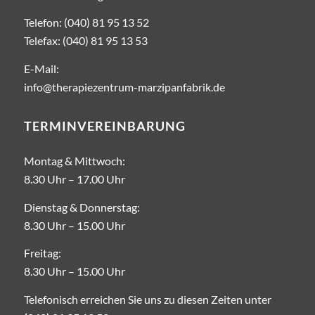
Telefon: (040) 81 95 13 52
Telefax: (040) 81 95 13 53
E-Mail:
info@therapiezentrum-marzipanfabrik.de
TERMINVEREINBARUNG
Montag & Mittwoch:
8.30 Uhr – ­17.00 Uhr
Dienstag & Donnerstag:
8.30 Uhr – 15.00 Uhr
Freitag:
8.30 Uhr – ­15.00 Uhr
Telefonisch erreichen Sie uns zu diesen Zeiten unter