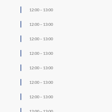
12:00
–
13:00
12:00
–
13:00
12:00
–
13:00
12:00
–
13:00
12:00
–
13:00
12:00
–
13:00
12:00
–
13:00
12:00
–
13:00