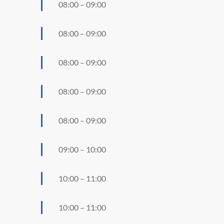
08:00
–
09:00
08:00
–
09:00
08:00
–
09:00
08:00
–
09:00
08:00
–
09:00
09:00
–
10:00
10:00
–
11:00
10:00
–
11:00