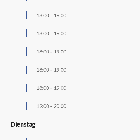
18:00
–
19:00
18:00
–
19:00
18:00
–
19:00
18:00
–
19:00
18:00
–
19:00
19:00
–
20:00
Dienstag