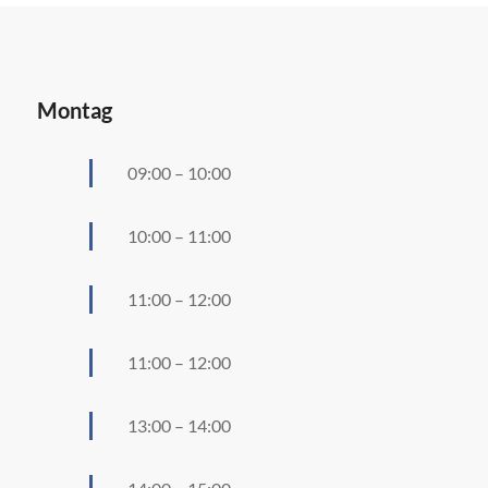
Montag
09:00
–
10:00
10:00
–
11:00
11:00
–
12:00
11:00
–
12:00
13:00
–
14:00