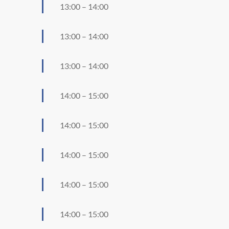
13:00
–
14:00
13:00
–
14:00
13:00
–
14:00
14:00
–
15:00
14:00
–
15:00
14:00
–
15:00
14:00
–
15:00
14:00
–
15:00