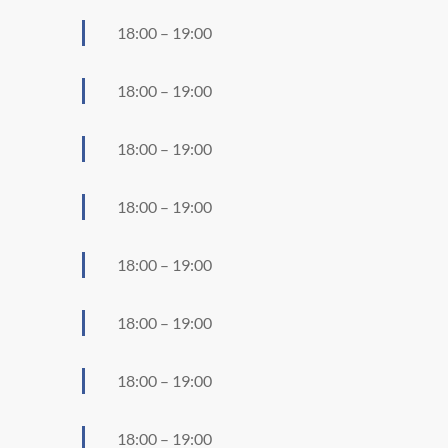
18:00
–
19:00
18:00
–
19:00
18:00
–
19:00
18:00
–
19:00
18:00
–
19:00
18:00
–
19:00
18:00
–
19:00
18:00
–
19:00