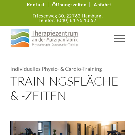
Kontakt
Öffnungszeiten
Anfahrt
Friesenweg 30,
22763 Hamburg,
Telefon: (040) 81 95 13 52
Individuelles Physio- & Cardio-Training
TRAININGSFLÄCHE
&
-ZEITEN