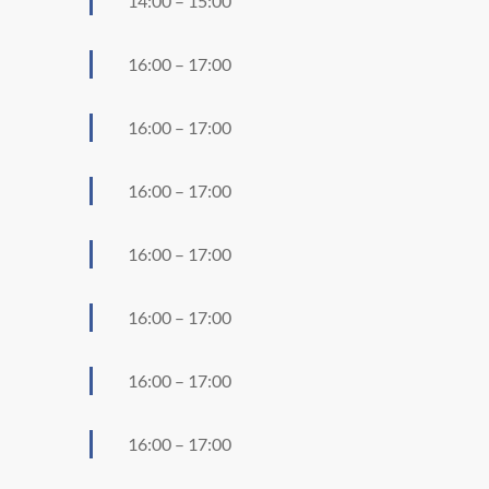
14:00
–
15:00
16:00
–
17:00
16:00
–
17:00
16:00
–
17:00
16:00
–
17:00
16:00
–
17:00
16:00
–
17:00
16:00
–
17:00